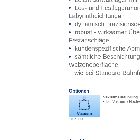
•
Los- und Festlagerano
Labyrinthdichtungen
•
dynamisch präzisionsg
•
robust - wirksamer Übe
Festanschläge
•
kundenspezifische Ab
•
sämtliche Beschichtung
Walzenoberfläche
wie bei Standard Bahnf
Optionen
Vakuumausführung
•
bei Vakuum / Hoch
InfoZoom