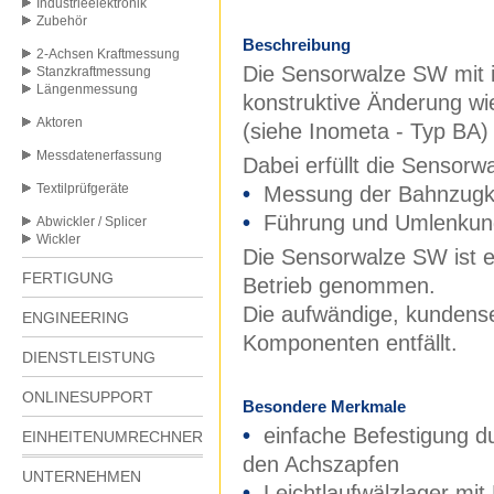
Industrieelektronik
Zubehör
Beschreibung
2-Achsen Kraftmessung
Die Sensorwalze SW mit i
Stanzkraftmessung
Längenmessung
konstruktive Änderung w
Aktoren
(siehe Inometa - Typ BA)
Messdatenerfassung
Dabei erfüllt die Sensorwa
Textilprüfgeräte
•
Messung der Bahnzugk
•
Führung und Umlenkun
Abwickler / Splicer
Wickler
Die Sensorwalze SW ist ei
FERTIGUNG
Betrieb genommen.
Die aufwändige, kundense
ENGINEERING
Komponenten entfällt.
DIENSTLEISTUNG
ONLINESUPPORT
Besondere Merkmale
•
einfache Befestigung d
EINHEITENUMRECHNER
den Achszapfen
UNTERNEHMEN
•
Leichtlaufwälzlager mi