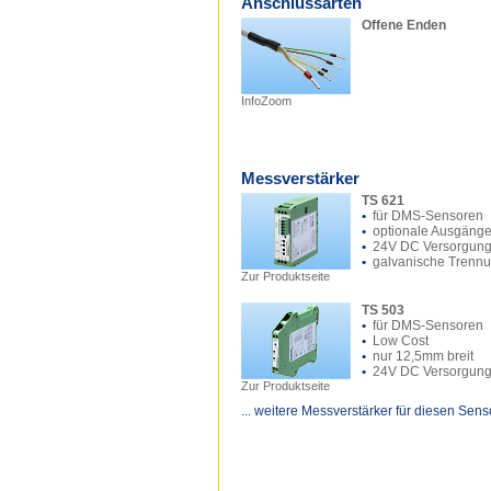
Anschlussarten
Offene Enden
InfoZoom
Messverstärker
TS 621
•
für DMS-Sensoren
•
optionale Ausgäng
•
24V DC Versorgun
•
galvanische Trenn
Zur Produktseite
TS 503
•
für DMS-Sensoren
•
Low Cost
•
nur 12,5mm breit
•
24V DC Versorgun
Zur Produktseite
... weitere Messverstärker für diesen Sens