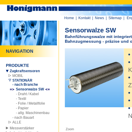
Home
|
Kontakt
|
News
|
Sitemap
|
Eng
Sensorwalze SW
Bahnführungswalze mit integrier
Bahnzugmessung - präzise und o
NAVIGATION
•
•
PRODUKTE
K
Zugkraftsensoren
MOBIL
•
STATIONÄR
Z
- nach Branche
Sensorwalze SW
•
- Draht / Kabel
- Textil
•
- Folie / Metallfolie
•
- Papier
- allg. Maschinenbau
N
- nach Bauart
ALLE
0
Messverstärker
Zoom