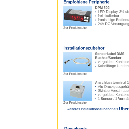
Empfohlene Peripherie
DPM 502
•
LED-Display, 3½-ste
•
frei skalierbar
•
frontseitige Bedien
•
24V DC Versorgun
Zur Produktseite
Installationszubehör
Sensorkabel DMS
Buchse/Stecker
•
vergoldete Kontakt
•
Kabellänge kundens
Zur Produktseite
Anschlussterminal 1
•
Alu-Druckgussgeh
•
Skintop-Verschrau
•
vergoldete Kontakt
•
1 Sensor / 1 Verst
Zur Produktseite
Über
... weiteres Installationszubehör als
Downloads