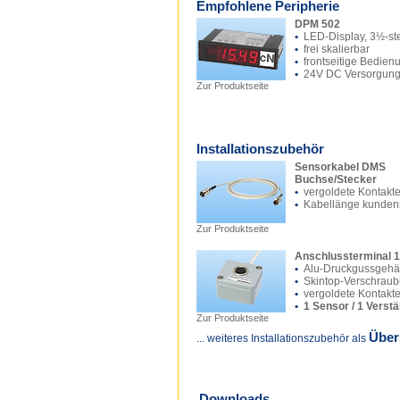
Empfohlene Peripherie
DPM 502
•
LED-Display, 3½-ste
•
frei skalierbar
•
frontseitige Bedien
•
24V DC Versorgun
Zur Produktseite
Installationszubehör
Sensorkabel DMS
Buchse/Stecker
•
vergoldete Kontakt
•
Kabellänge kundens
Zur Produktseite
Anschlussterminal 1
•
Alu-Druckgussgeh
•
Skintop-Verschrau
•
vergoldete Kontakt
•
1 Sensor / 1 Verst
Zur Produktseite
Über
... weiteres Installationszubehör als
Downloads