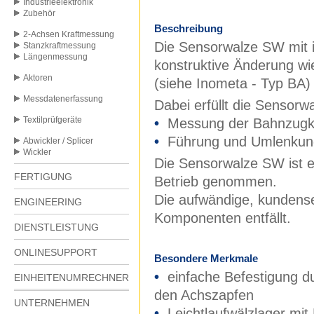
Industrieelektronik
Zubehör
Beschreibung
2-Achsen Kraftmessung
Die Sensorwalze SW mit i
Stanzkraftmessung
Längenmessung
konstruktive Änderung w
Aktoren
(siehe Inometa - Typ BA)
Messdatenerfassung
Dabei erfüllt die Sensorwa
Textilprüfgeräte
•
Messung der Bahnzugk
•
Führung und Umlenkun
Abwickler / Splicer
Wickler
Die Sensorwalze SW ist ei
FERTIGUNG
Betrieb genommen.
Die aufwändige, kundense
ENGINEERING
Komponenten entfällt.
DIENSTLEISTUNG
ONLINESUPPORT
Besondere Merkmale
•
einfache Befestigung d
EINHEITENUMRECHNER
den Achszapfen
UNTERNEHMEN
•
Leichtlaufwälzlager mi