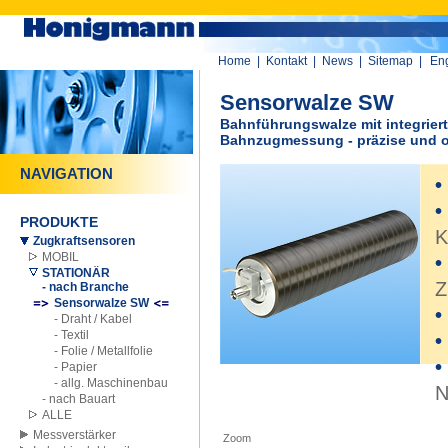
Home
|
Kontakt
|
News
|
Sitemap
|
Eng
Sensorwalze SW
Bahnführungswalze mit integrier
Bahnzugmessung - präzise und o
NAVIGATION
•
•
PRODUKTE
K
Zugkraftsensoren
MOBIL
•
STATIONÄR
Z
- nach Branche
Sensorwalze SW
•
- Draht / Kabel
- Textil
•
- Folie / Metallfolie
•
- Papier
- allg. Maschinenbau
N
- nach Bauart
ALLE
0
Messverstärker
Zoom