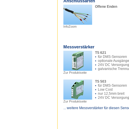
Anschlussarten
Offene Enden
InfoZoom
Messverstärker
TS 621
•
für DMS-Sensoren
•
optionale Ausgäng
•
24V DC Versorgun
•
galvanische Trenn
Zur Produktseite
TS 503
•
für DMS-Sensoren
•
Low Cost
•
nur 12,5mm breit
•
24V DC Versorgun
Zur Produktseite
... weitere Messverstärker für diesen Sens