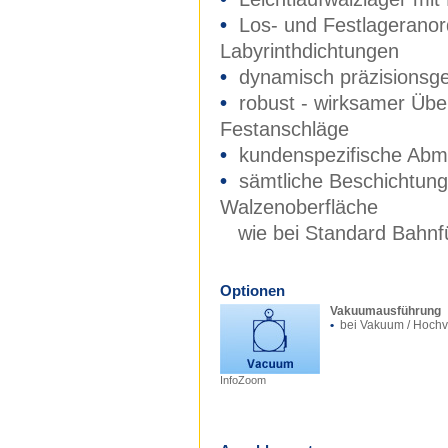
•
Los- und Festlagerano
Labyrinthdichtungen
•
dynamisch präzisionsg
•
robust - wirksamer Übe
Festanschläge
•
kundenspezifische Ab
•
sämtliche Beschichtung
Walzenoberfläche
wie bei Standard Bahnf
Optionen
Vakuumausführung
•
bei Vakuum / Hoch
InfoZoom