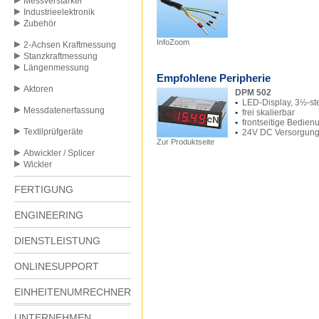
Messverstärker
Industrieelektronik
Zubehör
InfoZoom
2-Achsen Kraftmessung
Stanzkraftmessung
Längenmessung
Empfohlene Peripherie
Aktoren
DPM 502
•
LED-Display, 3½-ste
Messdatenerfassung
•
frei skalierbar
•
frontseitige Bedien
Textilprüfgeräte
•
24V DC Versorgun
Zur Produktseite
Abwickler / Splicer
Wickler
FERTIGUNG
ENGINEERING
DIENSTLEISTUNG
ONLINESUPPORT
EINHEITENUMRECHNER
UNTERNEHMEN