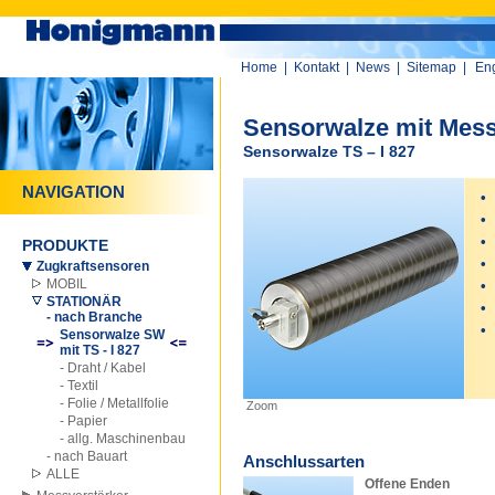
Home
|
Kontakt
|
News
|
Sitemap
|
Eng
Sensorwalze mit Mess
Sensorwalze TS – I 827
NAVIGATION
•
•
•
PRODUKTE
•
Zugkraftsensoren
MOBIL
•
STATIONÄR
•
- nach Branche
•
Sensorwalze SW
mit TS - I 827
0
- Draht / Kabel
- Textil
- Folie / Metallfolie
Zoom
- Papier
- allg. Maschinenbau
- nach Bauart
Anschlussarten
ALLE
Offene Enden