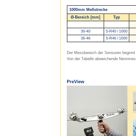
1000mm Meßstrecke
Ø-Bereich [mm]
Typ
30-40
S-R40 / 1000
36-46
S-R46 / 1000
Der Messbereich der Sensoren beginnt 
Von der Tabelle abweichende Nennmess
PreView