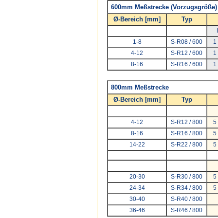
600mm Meßstrecke (Vorzugsgröße)
Ø-Bereich [mm]
Typ
1-8
S-R08 / 600
1
4-12
S-R12 / 600
1
8-16
S-R16 / 600
1
800mm Meßstrecke
Ø-Bereich [mm]
Typ
4-12
S-R12 / 800
5
8-16
S-R16 / 800
5
14-22
S-R22 / 800
5
20-30
S-R30 / 800
5
24-34
S-R34 / 800
5
30-40
S-R40 / 800
36-46
S-R46 / 800