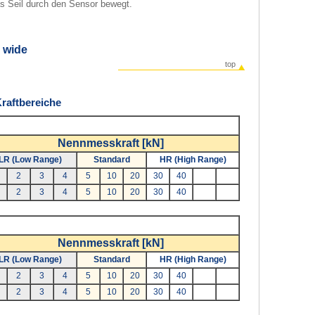
 Seil durch den Sensor bewegt.
d wide
top
raftbereiche
Nennmesskraft [kN]
LR (Low Range)
Standard
HR (High Range)
2
3
4
5
10
20
30
40
2
3
4
5
10
20
30
40
Nennmesskraft [kN]
LR (Low Range)
Standard
HR (High Range)
2
3
4
5
10
20
30
40
2
3
4
5
10
20
30
40