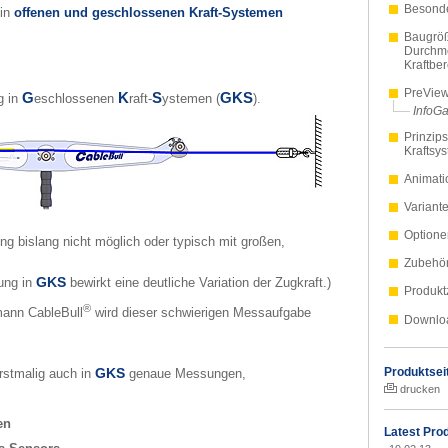
Besond
 in
offenen und geschlossenen Kraft-Systemen
Baugrö
Durchm
Kraftbe
PreVie
G
K
S
GKS
 in
eschlossenen
raft-
ystemen (
).
InfoGa
Prinzip
Kraftsy
Animati
Variant
Optione
g bislang nicht möglich oder typisch mit großen,
Zubehö
GKS
ung in
bewirkt eine deutliche Variation der Zugkraft.)
Produkt
®
mann CableBull
wird dieser schwierigen Messaufgabe
Downlo
GKS
Produktsei
stmalig auch in
genaue Messungen,
drucken
en
Latest Pro