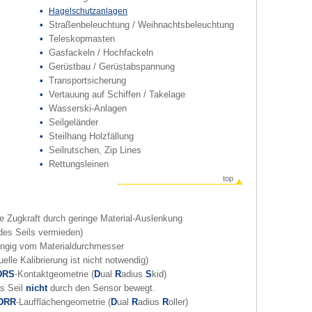
•
Hagelschutzanlagen
•
Straßenbeleuchtung / Weihnachtsbeleuchtung
•
Teleskopmasten
•
Gasfackeln / Hochfackeln
•
Gerüstbau / Gerüstabspannung
•
Transportsicherung
•
Vertauung auf Schiffen / Takelage
•
Wasserski-Anlagen
•
Seilgeländer
•
Steilhang Holzfällung
•
Seilrutschen, Zip Lines
•
Rettungsleinen
top
e Zugkraft durch geringe Material-Auslenkung
es Seils vermieden)
ngig vom Materialdurchmesser
lle Kalibrierung ist nicht notwendig)
DRS
-Kontaktgeometrie (
D
ual
R
adius
S
kid)
s Seil
nicht
durch den Sensor bewegt.
DRR
-Laufflächengeometrie (
D
ual
R
adius
R
oller)