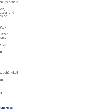
ere Merkmale
ßen,
esser- und
reiche
w
llery
skizzen
steme
onen
en
n
r
zugehörigkeit
ads
te
duct News