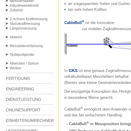
Messverstärker
•
an vorgespannten Seilen und Gurten
Industrieelektronik
•
bei sehr hohen Kräften
Zubehör
2-Achsen Kraftmessung
®
CableBull
ist die Innovation
Stanzkraftmessung
Längenmessung
zur mobilen Zugkraftmessung
Aktoren
Messdatenerfassung
Textilprüfgeräte
Abwickler / Splicer
Wickler
GKS
In
ist eine genaue Zugkraftmessun
unkalkulierbaren Messfehlern behaftet.
FERTIGUNG
(Bereits eine kleine Geometrieveränder
ENGINEERING
Die einzigartige Konzeption des Honig
in besonderer Weise gerecht.
DIENSTLEISTUNG
®
CableBull
ermöglicht dem Anwender er
ONLINESUPPORT
und das bei einfachstem Handling:
EINHEITENUMRECHNER
®
- CableBull
in Messposition bring