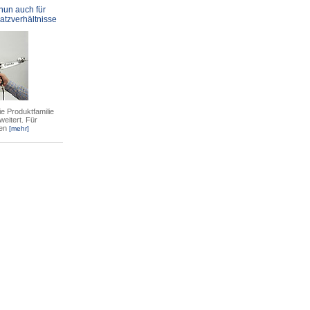
nun auch für
atzverhältnisse
e Produktfamilie
weitert. Für
en
[mehr]