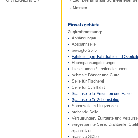
UNTERNEHMEN
- 180° Drehung am Schließhebel de
- Messen
Einsatzgebiete
Zugkraftmessung:
•
Abhängungen
•
Abspannseile
•
bewegte Seile
•
Fahrleitungen, Fahrdrähte und Oberlei
•
Hochspannungsleitungen
•
Freileitungen / Freilandleitungen
•
schmale Bänder und Gurte
•
Seile für Fischerei
•
Seile für Schiffahrt
•
Spannseile für Antennen und Masten
•
Spannseile für Schornsteine
•
Spannseile in Flugzeugen
•
stehende Seile
•
Verzurrungen, Zurrgurte und Verzurrse
•
vorgespannte Seile, Drahtseile, Stahl
Spannlitzen
•
massive Stäbe