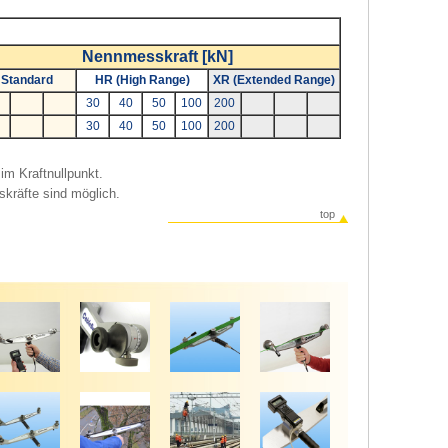
Nennmesskraft [kN]
Standard
HR (High Range)
XR (Extended Range)
30
40
50
100
200
30
40
50
100
200
im Kraftnullpunkt.
kräfte sind möglich.
top