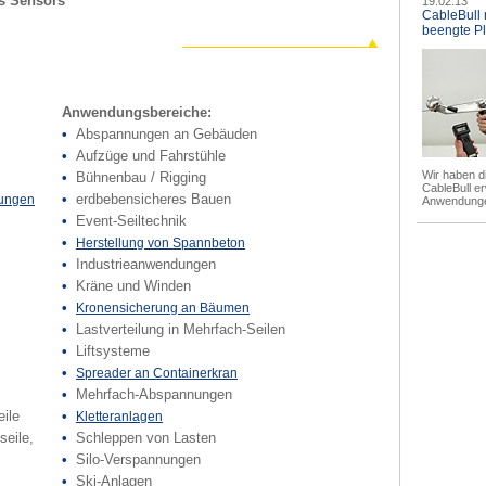
s Sensors
19.02.13
CableBull 
beengte Pl
Anwendungsbereiche:
•
Abspannungen an Gebäuden
•
Aufzüge und Fahrstühle
Wir haben di
•
Bühnenbau / Rigging
CableBull er
•
erdbebensicheres Bauen
tungen
Anwendung
•
Event-Seiltechnik
•
Herstellung von Spannbeton
•
Industrieanwendungen
•
Kräne und Winden
•
Kronensicherung an Bäumen
•
Lastverteilung in Mehrfach-Seilen
•
Liftsysteme
•
Spreader an Containerkran
•
Mehrfach-Abspannungen
ile
•
Kletteranlagen
seile,
•
Schleppen von Lasten
•
Silo-Verspannungen
•
Ski-Anlagen