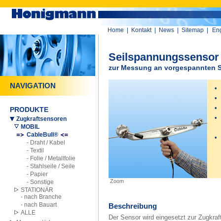
Home
|
Kontakt
|
News
|
Sitemap
|
Eng
Seilspannungssensor 
zur Messung an vorgespannten S
NAVIGATION
•
k
•
k
•
h
PRODUKTE
•
Zugkraftsensoren
MOBIL
CableBull®
•
- Draht / Kabel
- Textil
- Folie / Metallfolie
- Stahlseile / Seile
- Papier
Zoom
- Sonstige
STATIONÄR
- nach Branche
- nach Bauart
Beschreibung
ALLE
Der Sensor wird eingesetzt zur Zugkra