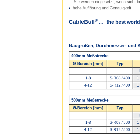
Sie werden eingesetzt, wenn sich das
•
hohe Auflösung und Genauigkeit
®
CableBull
... the best worl
Baugrößen, Durchmesser- und K
400mm Meßstrecke
Ø-Bereich [mm]
Typ
1-8
S-R08 / 400
1
4-12
S-R12 / 400
1
500mm Meßstrecke
Ø-Bereich [mm]
Typ
1-8
S-R08 / 500
1
4-12
S-R12 / 500
1