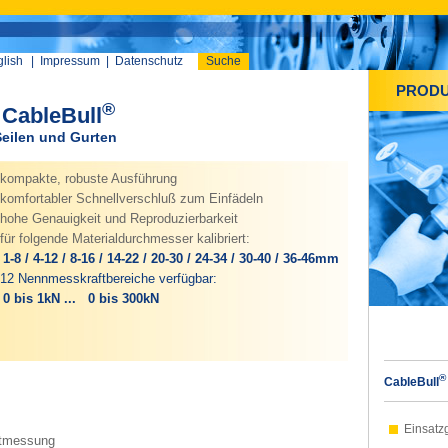
lish
|
Impressum
|
Datenschutz
Suche
PROD
®
CableBull
eilen und Gurten
ompakte, robuste Ausführung
omfortabler Schnellverschluß zum Einfädeln
ohe Genauigkeit und Reproduzierbarkeit
für folgende Materialdurchmesser kalibriert:
1-8 / 4-12 / 8-16 / 14-22 / 20-30 / 24-34 / 30-40 / 36-46mm
12 Nennmesskraftbereiche verfügbar:
0 bis 1kN ... 0 bis 300kN
®
CableBull
Einsatz
ftmessung