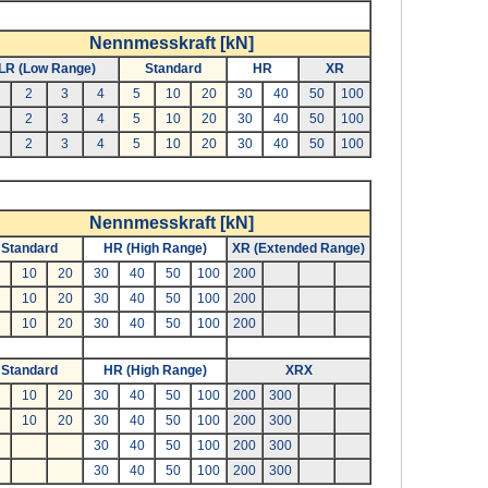
Nennmesskraft [kN]
LR (Low Range)
Standard
HR
XR
2
3
4
5
10
20
30
40
50
100
2
3
4
5
10
20
30
40
50
100
2
3
4
5
10
20
30
40
50
100
Nennmesskraft [kN]
Standard
HR (High Range)
XR (Extended Range)
10
20
30
40
50
100
200
10
20
30
40
50
100
200
10
20
30
40
50
100
200
Standard
HR (High Range)
XRX
10
20
30
40
50
100
200
300
10
20
30
40
50
100
200
300
30
40
50
100
200
300
30
40
50
100
200
300