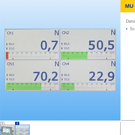
MU 6
Darst
•
Scr
1
2