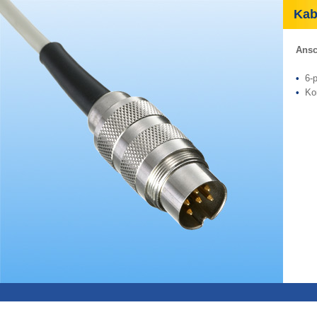
Kabe
Ansc
•
6-p
•
Ko