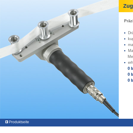
Zugk
Präz
•
Drä
•
ku
•
ma
•
Ma
Mess
•
er
0 bi
0 bi
0 bi
Produktseite