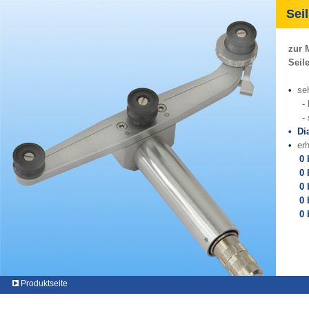
Seil
zur 
Seil
•
sehr
- ke
- se
•
Di
•
er
0
0 bi
0
0 b
0 
Produktseite